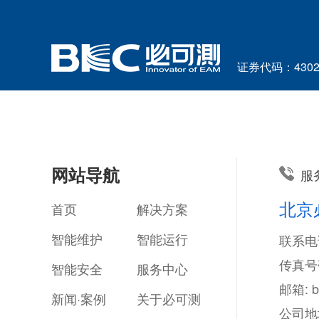
证券代码：4302
网站导航
服
北京
首页
解决方案
智能维护
智能运行
联系电话
传真号码
智能安全
服务中心
邮箱: b
新闻·案例
关于必可测
公司地