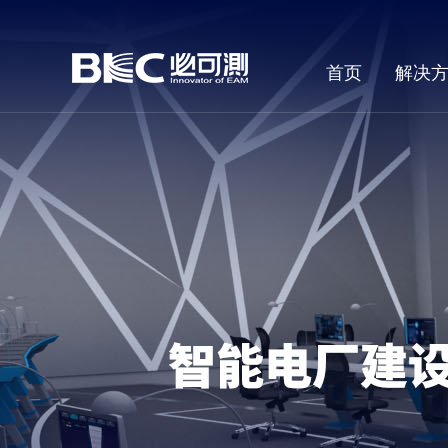
首页
解决