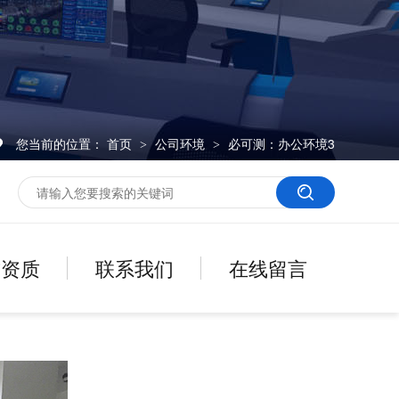
您当前的位置：
首页
公司环境
必可测：办公环境3
>
>
誉资质
联系我们
在线留言