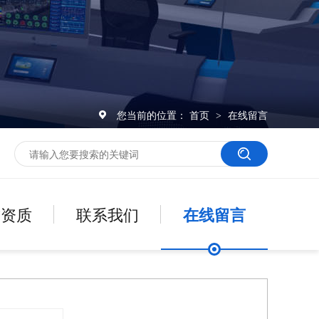
您当前的位置：
首页
在线留言
>
誉资质
联系我们
在线留言