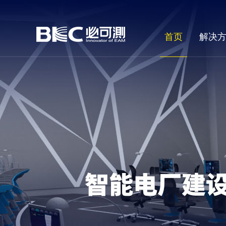
首页
解决