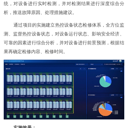
统，对设备进行实时检测，并对检测结果进行深度综合分
析，推送故障原因、处理措施建议。
通过项目的实施建立热控设备状态检修体系，全方位监
测、监督热控设备状态，对设备运行状态、影响安全经济、
可靠的因素进行综合分析，并对设备进行前景预测，根据结
果再确定检修内容、检修时间。
实施效果：