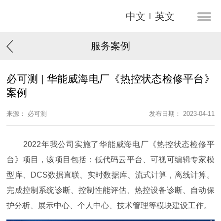
中文
英文
服务案例
必可测 | 华能威海电厂《热控状态检修平台》
案例
来源： 必可测
发布日期： 2023-04-11
2022年我公司实施了华能威海电厂《热控状态检修平
台》项目，该项目包括：低代码云平台、可视可编辑专家模
型库、DCS数据直联、实时数据库、流式计算，离线计算。
完成控制系统诊断、控制性能评估、热控设备诊断、自动保
护分析、展示中心、个人中心、技术管理等模块建设工作。